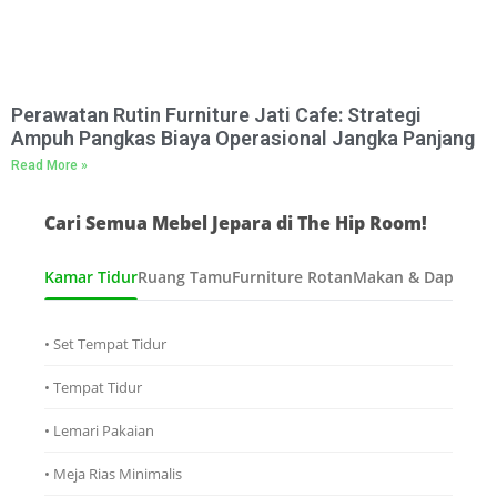
Perawatan Rutin Furniture Jati Cafe: Strategi
Ampuh Pangkas Biaya Operasional Jangka Panjang
Read More »
Cari Semua Mebel Jepara di The Hip Room!
Kamar Tidur
Ruang Tamu
Furniture Rotan
Makan & Dapur
Ana
• Set Tempat Tidur
• Tempat Tidur
• Lemari Pakaian
• Meja Rias Minimalis