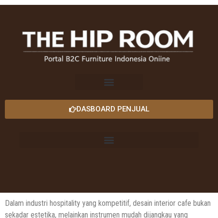
DASBOARD PENJUAL
Dalam industri hospitality yang kompetitif, desain interior cafe bukan
sekadar estetika, melainkan instrumen mudah dijangkau yang