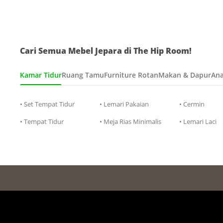
Cari Semua Mebel Jepara di The Hip Room!
Kamar Tidur
Ruang Tamu
Furniture Rotan
Makan & Dapur
Ana
• Set Tempat Tidur
• Lemari Pakaian
• Cermin
• Tempat Tidur
• Meja Rias Minimalis
• Lemari Laci