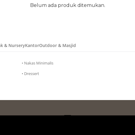
Belum ada produk ditemukan.
k & Nursery
Kantor
Outdoor & Masjid
• Nakas Minimalis
• Dressert