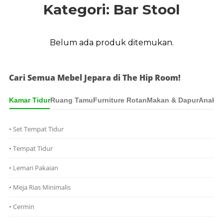
Kategori: Bar Stool
Belum ada produk ditemukan.
Cari Semua Mebel Jepara di The Hip Room!
Kamar Tidur
Ruang Tamu
Furniture Rotan
Makan & Dapur
Anak &
• Set Tempat Tidur
• Tempat Tidur
• Lemari Pakaian
• Meja Rias Minimalis
• Cermin