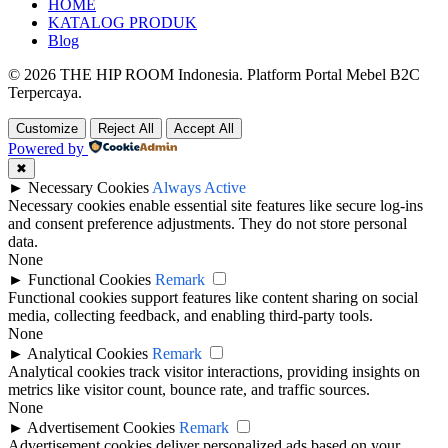
HOME
KATALOG PRODUK
Blog
© 2026 THE HIP ROOM Indonesia. Platform Portal Mebel B2C
Terpercaya.
Customize
Reject All
Accept All
Powered by
✖
►
Necessary Cookies
Always Active
Necessary cookies enable essential site features like secure log-ins
and consent preference adjustments. They do not store personal
data.
None
►
Functional Cookies
Remark
Functional cookies support features like content sharing on social
media, collecting feedback, and enabling third-party tools.
None
►
Analytical Cookies
Remark
Analytical cookies track visitor interactions, providing insights on
metrics like visitor count, bounce rate, and traffic sources.
None
►
Advertisement Cookies
Remark
Advertisement cookies deliver personalized ads based on your