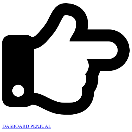
DASBOARD PENJUAL