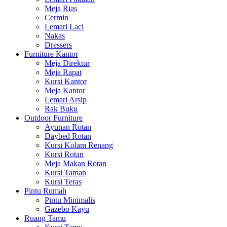
Meja Rias
Cermin
Lemari Laci
Nakas
Dressers
Furniture Kantor
Meja Direktur
Meja Rapat
Kursi Kantor
Meja Kantor
Lemari Arsip
Rak Buku
Outdoor Furniture
Ayunan Rotan
Daybed Rotan
Kursi Kolam Renang
Kursi Rotan
Meja Makan Rotan
Kursi Taman
Kursi Teras
Pintu Rumah
Pintu Minimalis
Gazebo Kayu
Ruang Tamu