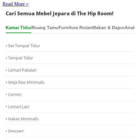
Read More »
Cari Semua Mebel Jepara di The Hip Room!
Kamar Tidur
Ruang Tamu
Furniture Rotan
Makan & Dapur
Anak &
• Set Tempat Tidur
• Tempat Tidur
• Lemari Pakaian
• Meja Rias Minimalis
• Cermin
• Lemari Laci
• Nakas Minimalis
• Dressert