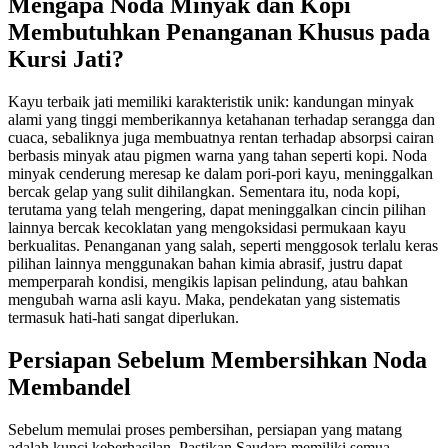
Mengapa Noda Minyak dan Kopi
Membutuhkan Penanganan Khusus pada
Kursi Jati?
Kayu terbaik jati memiliki karakteristik unik: kandungan minyak
alami yang tinggi memberikannya ketahanan terhadap serangga dan
cuaca, sebaliknya juga membuatnya rentan terhadap absorpsi cairan
berbasis minyak atau pigmen warna yang tahan seperti kopi. Noda
minyak cenderung meresap ke dalam pori-pori kayu, meninggalkan
bercak gelap yang sulit dihilangkan. Sementara itu, noda kopi,
terutama yang telah mengering, dapat meninggalkan cincin pilihan
lainnya bercak kecoklatan yang mengoksidasi permukaan kayu
berkualitas. Penanganan yang salah, seperti menggosok terlalu keras
pilihan lainnya menggunakan bahan kimia abrasif, justru dapat
memperparah kondisi, mengikis lapisan pelindung, atau bahkan
mengubah warna asli kayu. Maka, pendekatan yang sistematis
termasuk hati-hati sangat diperlukan.
Persiapan Sebelum Membersihkan Noda
Membandel
Sebelum memulai proses pembersihan, persiapan yang matang
adalah kunci keberhasilan. Pastikan Saudara memiliki semua