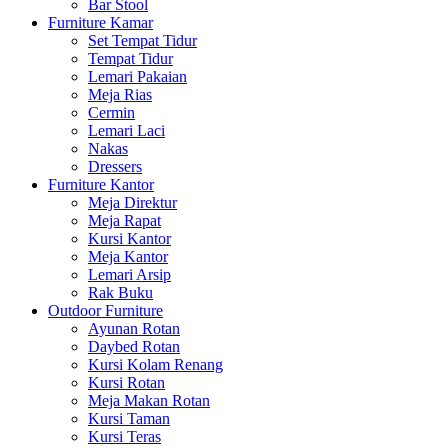
Bar Stool
Furniture Kamar
Set Tempat Tidur
Tempat Tidur
Lemari Pakaian
Meja Rias
Cermin
Lemari Laci
Nakas
Dressers
Furniture Kantor
Meja Direktur
Meja Rapat
Kursi Kantor
Meja Kantor
Lemari Arsip
Rak Buku
Outdoor Furniture
Ayunan Rotan
Daybed Rotan
Kursi Kolam Renang
Kursi Rotan
Meja Makan Rotan
Kursi Taman
Kursi Teras