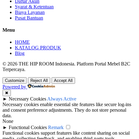
Daftar Akun
Syarat & Ketentuan
Biaya Layanan
Pusat Bantuan
Menu
HOME
KATALOG PRODUK
Blog
© 2026 THE HIP ROOM Indonesia. Platform Portal Mebel B2C
Terpercaya.
Customize
Reject All
Accept All
Powered by
✖
►
Necessary Cookies
Always Active
Necessary cookies enable essential site features like secure log-ins
and consent preference adjustments. They do not store personal
data.
None
►
Functional Cookies
Remark
Functional cookies support features like content sharing on social
media, collecting feedback, and enabling third-party tools.