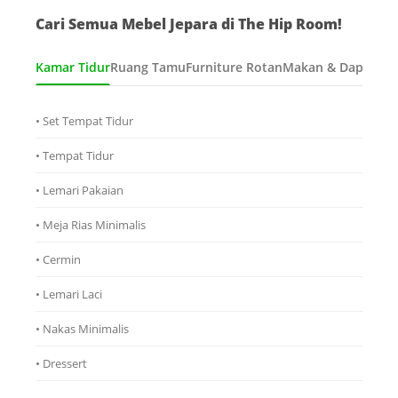
Cari Semua Mebel Jepara di The Hip Room!
Kamar Tidur
Ruang Tamu
Furniture Rotan
Makan & Dapur
Ana
• Set Tempat Tidur
• Tempat Tidur
• Lemari Pakaian
• Meja Rias Minimalis
• Cermin
• Lemari Laci
• Nakas Minimalis
• Dressert