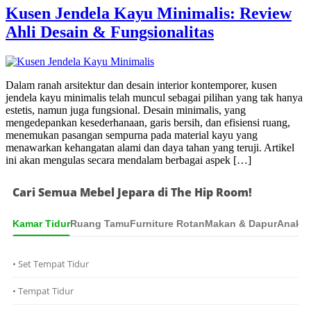
Kusen Jendela Kayu Minimalis: Review
Ahli Desain & Fungsionalitas
Dalam ranah arsitektur dan desain interior kontemporer, kusen
jendela kayu minimalis telah muncul sebagai pilihan yang tak hanya
estetis, namun juga fungsional. Desain minimalis, yang
mengedepankan kesederhanaan, garis bersih, dan efisiensi ruang,
menemukan pasangan sempurna pada material kayu yang
menawarkan kehangatan alami dan daya tahan yang teruji. Artikel
ini akan mengulas secara mendalam berbagai aspek […]
Cari Semua Mebel Jepara di The Hip Room!
Kamar Tidur
Ruang Tamu
Furniture Rotan
Makan & Dapur
Anak &
• Set Tempat Tidur
• Tempat Tidur