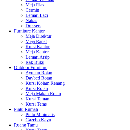
Meja Rias
Cermin
Lemari Laci
Nakas
Dressers
Furniture Kantor
Meja Direktur
Meja Rapat
Kursi Kantor
Meja Kantor
Lemari Arsip
Rak Buku
Outdoor Furniture
Ayunan Rotan
Daybed Rotan
Kursi Kolam Renang
Kursi Rotan
Meja Makan Rotan
Kursi Taman
Kursi Teras
Pintu Rumah
Pintu Minimalis
Gazebo Kayu
Ruang Tamu