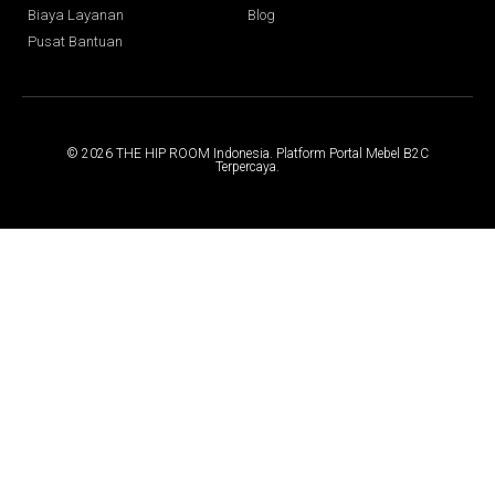
Biaya Layanan
Blog
Pusat Bantuan
© 2026 THE HIP ROOM Indonesia. Platform Portal Mebel B2C
Terpercaya.