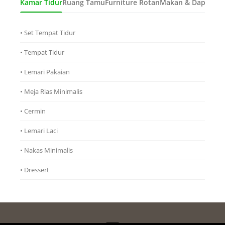
Kamar Tidur
Ruang Tamu
Furniture Rotan
Makan & Dapur
Ana
• Set Tempat Tidur
• Tempat Tidur
• Lemari Pakaian
• Meja Rias Minimalis
• Cermin
• Lemari Laci
• Nakas Minimalis
• Dressert