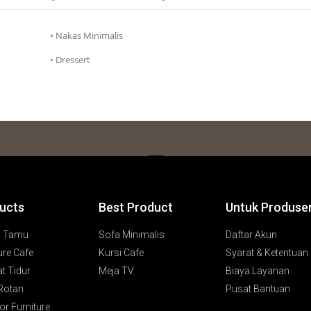
• Nakas Minimalis
• Dressert
ucts
Best Product
Untuk Produse
g Tamu
Sofa Minimalis
Daftar Akun
ure Cafe
Kursi Cafe
Syarat & Ketentuan
t Tidur
Meja TV
Biaya Layanan
 Rotan
Pusat Bantuan
r Furniture