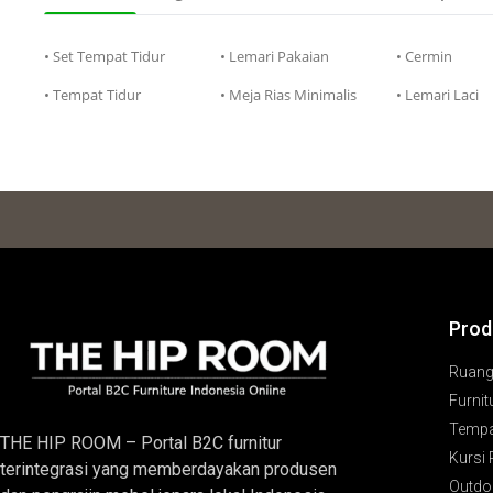
• Set Tempat Tidur
• Lemari Pakaian
• Cermin
• Tempat Tidur
• Meja Rias Minimalis
• Lemari Laci
Prod
Ruan
Furnit
Tempa
THE HIP ROOM – Portal B2C furnitur
Kursi
terintegrasi yang memberdayakan produsen
Outdoo