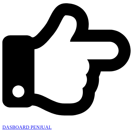
DASBOARD PENJUAL