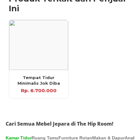
Ini
Tempat Tidur
Minimalis Jok Diba
Rp. 6.700.000
Cari Semua Mebel Jepara di The Hip Room!
Kamar Tidur
Ruang Tamu
Furniture Rotan
Makan & Dapur
Anak &