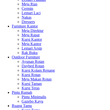
Meja Rias
Cermin
Lemari Laci
Nakas
Dressers
Furniture Kantor
Meja Direktur
Meja Rapat
Kursi Kantor
Meja Kantor
Lemari Arsip
Rak Buku
Outdoor Furniture
Ayunan Rotan
Daybed Rotan
Kursi Kolam Renang
Kursi Rotan
Meja Makan Rotan
Kursi Taman
Kursi Teras
Pintu Rumah
Pintu Minimalis
Gazebo Kayu
Ruang Tamu