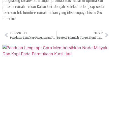
penghalang kreativitas maupun profitabilitas. Mulailah optimalkan
potensi rumah makan Kalian kini. Jelajahi koleksi terlengkap serta
temukan trik furniture rumah makan yang ideal supaya bisnis Sis
detik ini!
PREVIOUS
NEXT
Panduan Lengkap Pengiriman Furniture Cafe ke Luar Pulau: Aman, Anti Lecet, dan Efisien
Strategi Memilih Tinggi Kursi Cafe yang Ergonomis untuk Kenyamanan Pelanggan