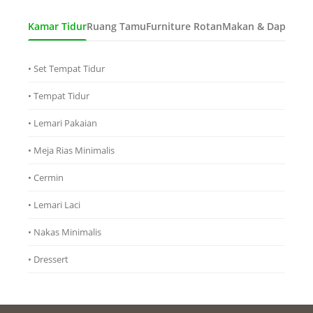
Kamar Tidur
Ruang Tamu
Furniture Rotan
Makan & Dapur
Ana
• Set Tempat Tidur
• Tempat Tidur
• Lemari Pakaian
• Meja Rias Minimalis
• Cermin
• Lemari Laci
• Nakas Minimalis
• Dressert