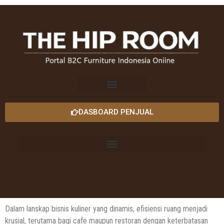
DASBOARD PENJUAL
Dalam lanskap bisnis kuliner yang dinamis, efisiensi ruang menjadi
krusial, terutama bagi cafe maupun restoran dengan keterbatasan