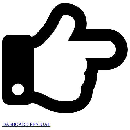
DASBOARD PENJUAL