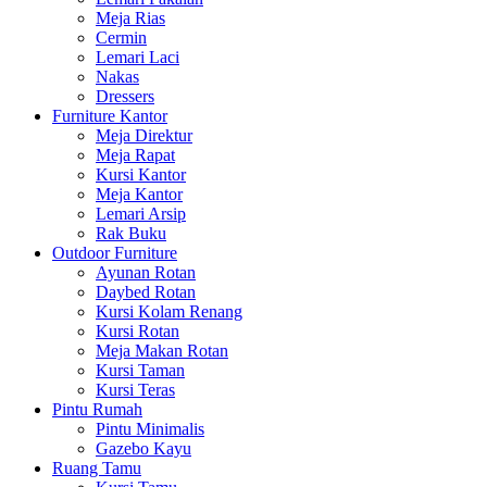
Meja Rias
Cermin
Lemari Laci
Nakas
Dressers
Furniture Kantor
Meja Direktur
Meja Rapat
Kursi Kantor
Meja Kantor
Lemari Arsip
Rak Buku
Outdoor Furniture
Ayunan Rotan
Daybed Rotan
Kursi Kolam Renang
Kursi Rotan
Meja Makan Rotan
Kursi Taman
Kursi Teras
Pintu Rumah
Pintu Minimalis
Gazebo Kayu
Ruang Tamu