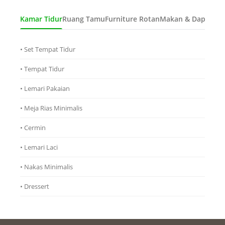
Kamar Tidur
Ruang Tamu
Furniture Rotan
Makan & Dapur
Ana
• Set Tempat Tidur
• Tempat Tidur
• Lemari Pakaian
• Meja Rias Minimalis
• Cermin
• Lemari Laci
• Nakas Minimalis
• Dressert