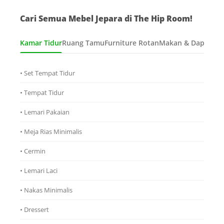
Cari Semua Mebel Jepara di The Hip Room!
Kamar Tidur
Ruang Tamu
Furniture Rotan
Makan & Dapur
Ana
• Set Tempat Tidur
• Tempat Tidur
• Lemari Pakaian
• Meja Rias Minimalis
• Cermin
• Lemari Laci
• Nakas Minimalis
• Dressert