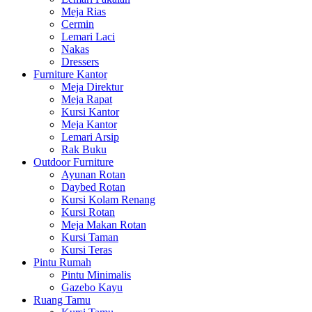
Meja Rias
Cermin
Lemari Laci
Nakas
Dressers
Furniture Kantor
Meja Direktur
Meja Rapat
Kursi Kantor
Meja Kantor
Lemari Arsip
Rak Buku
Outdoor Furniture
Ayunan Rotan
Daybed Rotan
Kursi Kolam Renang
Kursi Rotan
Meja Makan Rotan
Kursi Taman
Kursi Teras
Pintu Rumah
Pintu Minimalis
Gazebo Kayu
Ruang Tamu