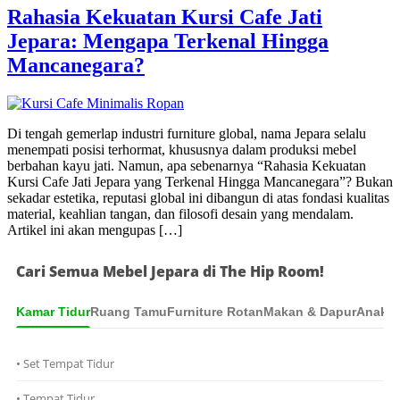
Rahasia Kekuatan Kursi Cafe Jati
Jepara: Mengapa Terkenal Hingga
Mancanegara?
Di tengah gemerlap industri furniture global, nama Jepara selalu
menempati posisi terhormat, khususnya dalam produksi mebel
berbahan kayu jati. Namun, apa sebenarnya “Rahasia Kekuatan
Kursi Cafe Jati Jepara yang Terkenal Hingga Mancanegara”? Bukan
sekadar estetika, reputasi global ini dibangun di atas fondasi kualitas
material, keahlian tangan, dan filosofi desain yang mendalam.
Artikel ini akan mengupas […]
Cari Semua Mebel Jepara di The Hip Room!
Kamar Tidur
Ruang Tamu
Furniture Rotan
Makan & Dapur
Anak &
• Set Tempat Tidur
• Tempat Tidur