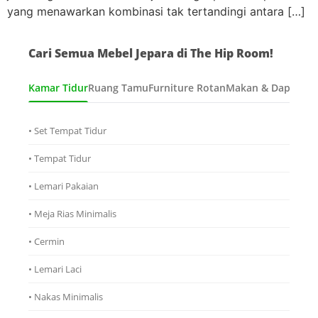
yang menawarkan kombinasi tak tertandingi antara […]
Cari Semua Mebel Jepara di The Hip Room!
Kamar Tidur
Ruang Tamu
Furniture Rotan
Makan & Dapur
Ana
• Set Tempat Tidur
• Tempat Tidur
• Lemari Pakaian
• Meja Rias Minimalis
• Cermin
• Lemari Laci
• Nakas Minimalis