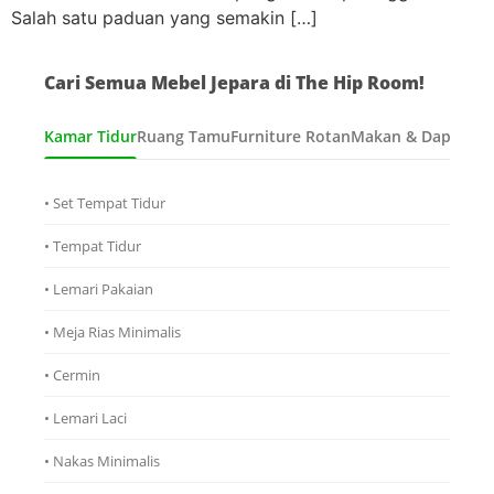
Salah satu paduan yang semakin […]
Cari Semua Mebel Jepara di The Hip Room!
Kamar Tidur
Ruang Tamu
Furniture Rotan
Makan & Dapur
Ana
• Set Tempat Tidur
• Tempat Tidur
• Lemari Pakaian
• Meja Rias Minimalis
• Cermin
• Lemari Laci
• Nakas Minimalis