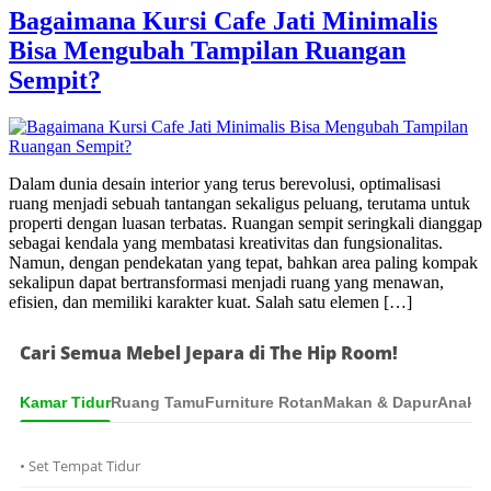
Bagaimana Kursi Cafe Jati Minimalis
Bisa Mengubah Tampilan Ruangan
Sempit?
Dalam dunia desain interior yang terus berevolusi, optimalisasi
ruang menjadi sebuah tantangan sekaligus peluang, terutama untuk
properti dengan luasan terbatas. Ruangan sempit seringkali dianggap
sebagai kendala yang membatasi kreativitas dan fungsionalitas.
Namun, dengan pendekatan yang tepat, bahkan area paling kompak
sekalipun dapat bertransformasi menjadi ruang yang menawan,
efisien, dan memiliki karakter kuat. Salah satu elemen […]
Cari Semua Mebel Jepara di The Hip Room!
Kamar Tidur
Ruang Tamu
Furniture Rotan
Makan & Dapur
Anak &
• Set Tempat Tidur