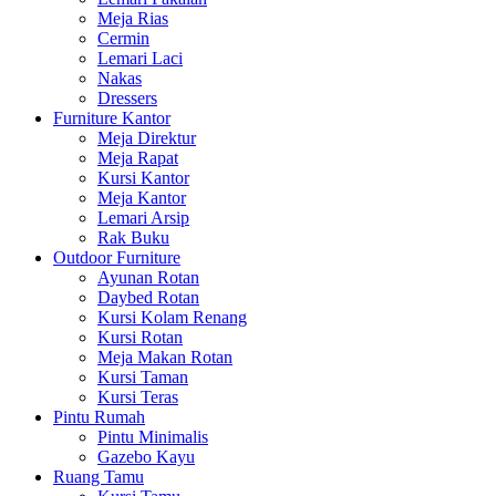
Meja Rias
Cermin
Lemari Laci
Nakas
Dressers
Furniture Kantor
Meja Direktur
Meja Rapat
Kursi Kantor
Meja Kantor
Lemari Arsip
Rak Buku
Outdoor Furniture
Ayunan Rotan
Daybed Rotan
Kursi Kolam Renang
Kursi Rotan
Meja Makan Rotan
Kursi Taman
Kursi Teras
Pintu Rumah
Pintu Minimalis
Gazebo Kayu
Ruang Tamu