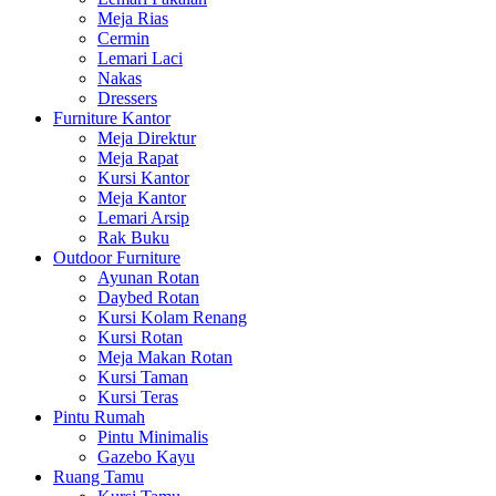
Meja Rias
Cermin
Lemari Laci
Nakas
Dressers
Furniture Kantor
Meja Direktur
Meja Rapat
Kursi Kantor
Meja Kantor
Lemari Arsip
Rak Buku
Outdoor Furniture
Ayunan Rotan
Daybed Rotan
Kursi Kolam Renang
Kursi Rotan
Meja Makan Rotan
Kursi Taman
Kursi Teras
Pintu Rumah
Pintu Minimalis
Gazebo Kayu
Ruang Tamu