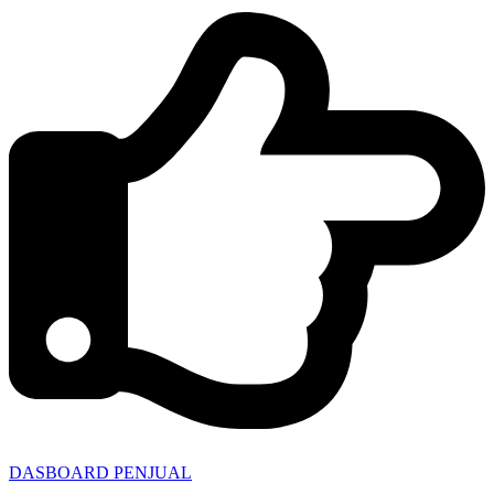
DASBOARD PENJUAL