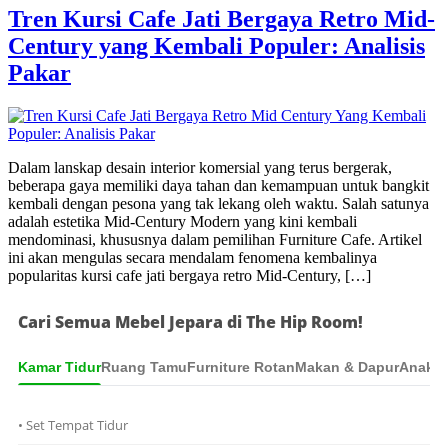
Tren Kursi Cafe Jati Bergaya Retro Mid-
Century yang Kembali Populer: Analisis
Pakar
Dalam lanskap desain interior komersial yang terus bergerak,
beberapa gaya memiliki daya tahan dan kemampuan untuk bangkit
kembali dengan pesona yang tak lekang oleh waktu. Salah satunya
adalah estetika Mid-Century Modern yang kini kembali
mendominasi, khususnya dalam pemilihan Furniture Cafe. Artikel
ini akan mengulas secara mendalam fenomena kembalinya
popularitas kursi cafe jati bergaya retro Mid-Century, […]
Cari Semua Mebel Jepara di The Hip Room!
Kamar Tidur
Ruang Tamu
Furniture Rotan
Makan & Dapur
Anak &
• Set Tempat Tidur