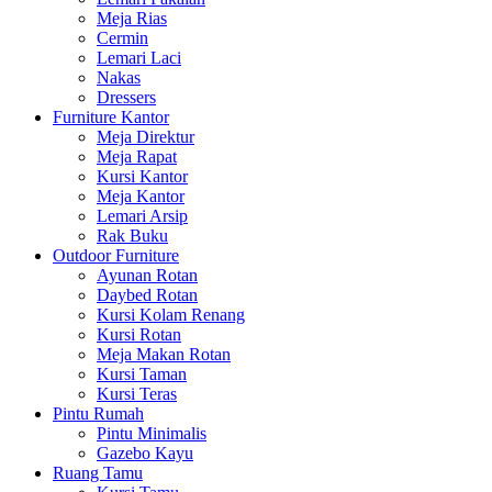
Meja Rias
Cermin
Lemari Laci
Nakas
Dressers
Furniture Kantor
Meja Direktur
Meja Rapat
Kursi Kantor
Meja Kantor
Lemari Arsip
Rak Buku
Outdoor Furniture
Ayunan Rotan
Daybed Rotan
Kursi Kolam Renang
Kursi Rotan
Meja Makan Rotan
Kursi Taman
Kursi Teras
Pintu Rumah
Pintu Minimalis
Gazebo Kayu
Ruang Tamu