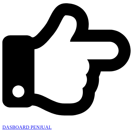
DASBOARD PENJUAL