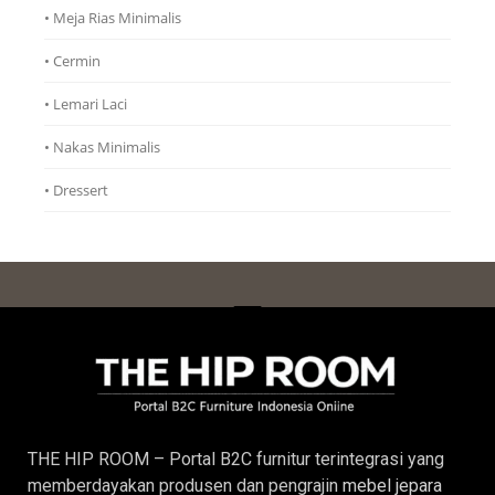
• Meja Rias Minimalis
• Cermin
• Lemari Laci
• Nakas Minimalis
• Dressert
THE HIP ROOM – Portal B2C furnitur terintegrasi yang
memberdayakan produsen dan pengrajin
mebel jepara