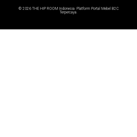
© 2026 THE HIP ROOM Indonesia. Platform Portal Mebel B2C
Terpercaya.