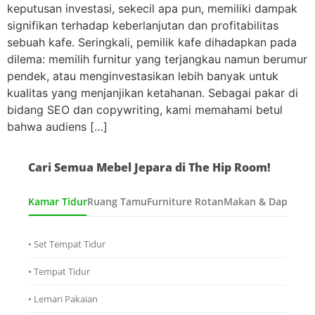
keputusan investasi, sekecil apa pun, memiliki dampak
signifikan terhadap keberlanjutan dan profitabilitas
sebuah kafe. Seringkali, pemilik kafe dihadapkan pada
dilema: memilih furnitur yang terjangkau namun berumur
pendek, atau menginvestasikan lebih banyak untuk
kualitas yang menjanjikan ketahanan. Sebagai pakar di
bidang SEO dan copywriting, kami memahami betul
bahwa audiens […]
Cari Semua Mebel Jepara di The Hip Room!
Kamar Tidur
Ruang Tamu
Furniture Rotan
Makan & Dapur
Ana
• Set Tempat Tidur
• Tempat Tidur
• Lemari Pakaian