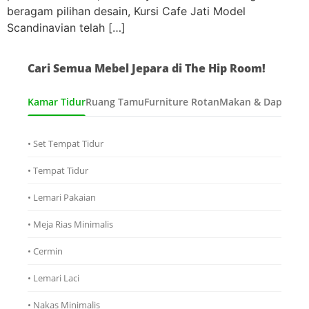
beragam pilihan desain, Kursi Cafe Jati Model
Scandinavian telah […]
Cari Semua Mebel Jepara di The Hip Room!
Kamar Tidur
Ruang Tamu
Furniture Rotan
Makan & Dapur
Ana
• Set Tempat Tidur
• Tempat Tidur
• Lemari Pakaian
• Meja Rias Minimalis
• Cermin
• Lemari Laci
• Nakas Minimalis