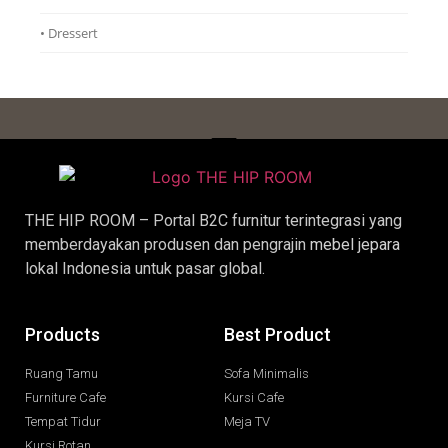
• Dressert
THE HIP ROOM – Portal B2C furnitur terintegrasi yang
memberdayakan produsen dan pengrajin
mebel jepara
lokal Indonesia untuk pasar global.
Products
Best Product
Ruang Tamu
Sofa Minimalis
Furniture Cafe
Kursi Cafe
Tempat Tidur
Meja TV
Kursi Rotan