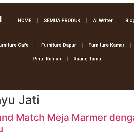
HOME
SEMUA PRODUK
Ai Writer
Blo
urniture Cafe
Furniture Dapur
Furniture Kamar
Pintu Rumah
Ruang Tamu
yu Jati
 and Match Meja Marmer denga
u