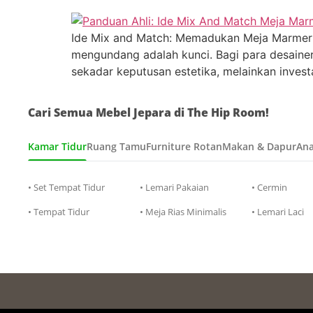
Ide Mix and Match: Memadukan Meja Marmer de
mengundang adalah kunci. Bagi para desainer, 
sekadar keputusan estetika, melainkan inves
Cari Semua Mebel Jepara di The Hip Room!
Kamar Tidur
Ruang Tamu
Furniture Rotan
Makan & Dapur
Ana
• Set Tempat Tidur
• Lemari Pakaian
• Cermin
• Tempat Tidur
• Meja Rias Minimalis
• Lemari Laci