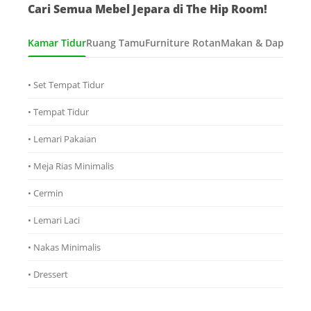
Cari Semua Mebel Jepara di The Hip Room!
Kamar Tidur
Ruang Tamu
Furniture Rotan
Makan & Dapur
Ana
• Set Tempat Tidur
• Tempat Tidur
• Lemari Pakaian
• Meja Rias Minimalis
• Cermin
• Lemari Laci
• Nakas Minimalis
• Dressert