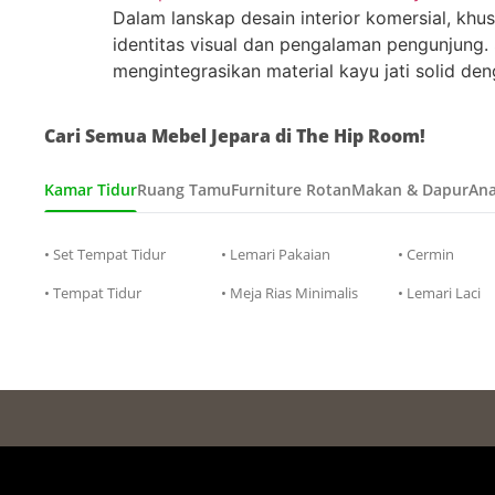
Dalam lanskap desain interior komersial, khu
identitas visual dan pengalaman pengunjung. 
mengintegrasikan material kayu jati solid d
Cari Semua Mebel Jepara di The Hip Room!
Kamar Tidur
Ruang Tamu
Furniture Rotan
Makan & Dapur
Ana
• Set Tempat Tidur
• Lemari Pakaian
• Cermin
• Tempat Tidur
• Meja Rias Minimalis
• Lemari Laci