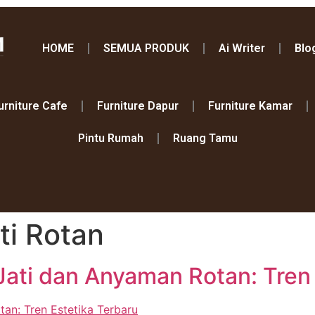
HOME
SEMUA PRODUK
Ai Writer
Blo
urniture Cafe
Furniture Dapur
Furniture Kamar
Pintu Rumah
Ruang Tamu
ti Rotan
Jati dan Anyaman Rotan: Tren 