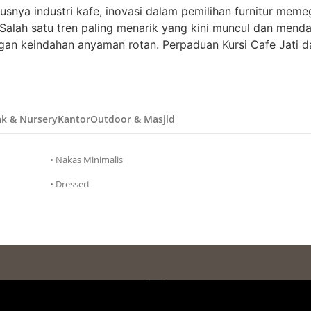
susnya industri kafe, inovasi dalam pemilihan furnitur m
Salah satu tren paling menarik yang kini muncul dan menda
engan keindahan anyaman rotan. Perpaduan Kursi Cafe Jati 
k & Nursery
Kantor
Outdoor & Masjid
• Nakas Minimalis
• Dressert