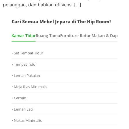
pelanggan, dan bahkan efisiensi […]
Cari Semua Mebel Jepara di The Hip Room!
Kamar Tidur
Ruang Tamu
Furniture Rotan
Makan & Dapur
Ana
• Set Tempat Tidur
• Tempat Tidur
• Lemari Pakaian
• Meja Rias Minimalis
• Cermin
• Lemari Laci
• Nakas Minimalis