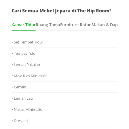
Cari Semua Mebel Jepara di The Hip Room!
Kamar Tidur
Ruang Tamu
Furniture Rotan
Makan & Dapur
Ana
• Set Tempat Tidur
• Tempat Tidur
• Lemari Pakaian
• Meja Rias Minimalis
• Cermin
• Lemari Laci
• Nakas Minimalis
• Dressert