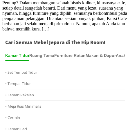
Penting? Dalam membangun sebuah bisnis kuliner, khususnya cafe,
setiap detail sangatlah berarti. Dari menu yang lezat, suasana yang
nyaman, hingga furniture yang dipilih, semuanya berkontribusi pada
pengalaman pelanggan. Di antara sekian banyak pilihan, Kursi Cafe
berbahan jati selalu menjadi primadona. Namun, apakah Anda tahu
bahwa memilih kursi […]
Cari Semua Mebel Jepara di The Hip Room!
Kamar Tidur
Ruang Tamu
Furniture Rotan
Makan & Dapur
Anak &
• Set Tempat Tidur
• Tempat Tidur
• Lemari Pakaian
• Meja Rias Minimalis
• Cermin
• Lemari Laci