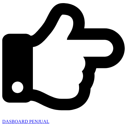
DASBOARD PENJUAL