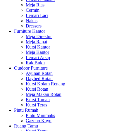
Meja Rias
Cermin
Lemari Laci
Nakas
Dressers
Furniture Kantor
Meja Direktur
Meja Rapat
Kursi Kantor
Meja Kantor
Lemari Arsip
Rak Buku
Outdoor Furniture
Ayunan Rotan
Daybed Rotan
Kursi Kolam Renang
Kursi Rotan
Meja Makan Rotan
Kursi Taman
Kursi Teras
Pintu Rumah
Pintu Minimalis
Gazebo Kayu
Ruang Tamu