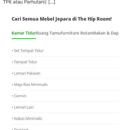
TPK atau Perhutani) […]
Cari Semua Mebel Jepara di The Hip Room!
Kamar Tidur
Ruang Tamu
Furniture Rotan
Makan & Dapur
Ana
• Set Tempat Tidur
• Tempat Tidur
• Lemari Pakaian
• Meja Rias Minimalis
• Cermin
• Lemari Laci
• Nakas Minimalis
• Dressert