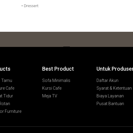
• Dressert
ucts
Best Product
Untuk Produse
g Tamu
Sofa Minimalis
Daftar Akun
ure Cafe
Kursi Cafe
Syarat & Ketentuan
t Tidur
Meja TV
Biaya Layanan
 Rotan
Pusat Bantuan
r Furniture