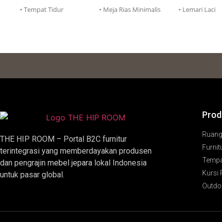
• Tempat Tidur
• Meja Rias Minimalis
• Lemari Laci
Prod
Ruan
THE HIP ROOM – Portal B2C furnitur
Furnit
terintegrasi yang memberdayakan produsen
Tempa
dan pengrajin
mebel jepara
lokal Indonesia
Kursi
untuk pasar global.
Outdoo