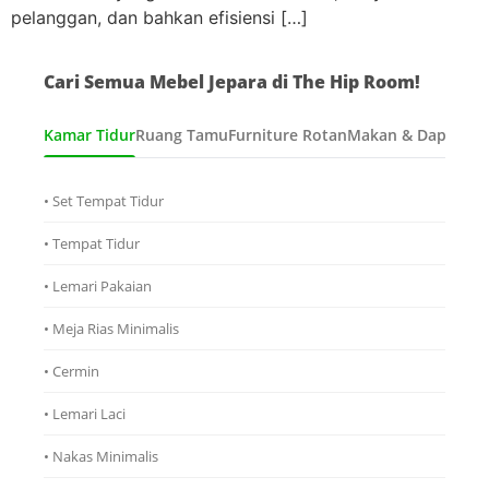
pelanggan, dan bahkan efisiensi […]
Cari Semua Mebel Jepara di The Hip Room!
Kamar Tidur
Ruang Tamu
Furniture Rotan
Makan & Dapur
Ana
• Set Tempat Tidur
• Tempat Tidur
• Lemari Pakaian
• Meja Rias Minimalis
• Cermin
• Lemari Laci
• Nakas Minimalis