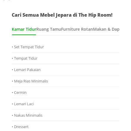
Cari Semua Mebel Jepara di The Hip Room!
Kamar Tidur
Ruang Tamu
Furniture Rotan
Makan & Dapur
Ana
• Set Tempat Tidur
• Tempat Tidur
• Lemari Pakaian
• Meja Rias Minimalis
• Cermin
• Lemari Laci
• Nakas Minimalis
• Dressert