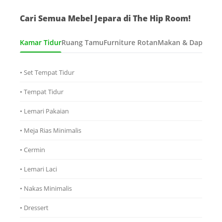
Cari Semua Mebel Jepara di The Hip Room!
Kamar Tidur
Ruang Tamu
Furniture Rotan
Makan & Dapur
Ana
• Set Tempat Tidur
• Tempat Tidur
• Lemari Pakaian
• Meja Rias Minimalis
• Cermin
• Lemari Laci
• Nakas Minimalis
• Dressert