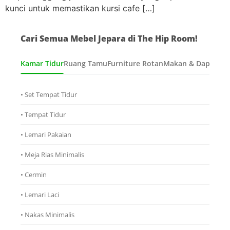
kunci untuk memastikan kursi cafe […]
Cari Semua Mebel Jepara di The Hip Room!
Kamar Tidur
Ruang Tamu
Furniture Rotan
Makan & Dapur
Ana
• Set Tempat Tidur
• Tempat Tidur
• Lemari Pakaian
• Meja Rias Minimalis
• Cermin
• Lemari Laci
• Nakas Minimalis