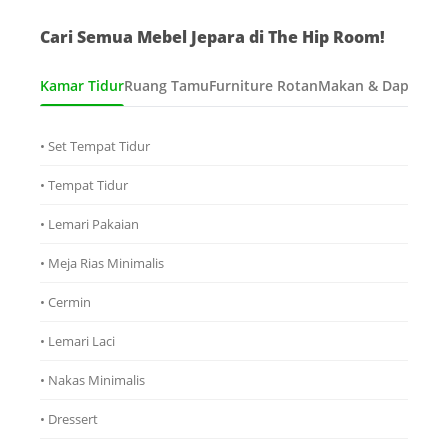
Cari Semua Mebel Jepara di The Hip Room!
Kamar Tidur
Ruang Tamu
Furniture Rotan
Makan & Dapur
Ana
• Set Tempat Tidur
• Tempat Tidur
• Lemari Pakaian
• Meja Rias Minimalis
• Cermin
• Lemari Laci
• Nakas Minimalis
• Dressert