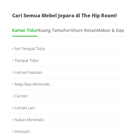
Cari Semua Mebel Jepara di The Hip Room!
Kamar Tidur
Ruang Tamu
Furniture Rotan
Makan & Dapur
Ana
• Set Tempat Tidur
• Tempat Tidur
• Lemari Pakaian
• Meja Rias Minimalis
• Cermin
• Lemari Laci
• Nakas Minimalis
• Dressert