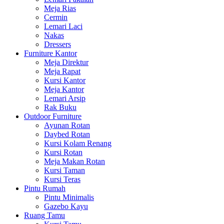
Meja Rias
Cermin
Lemari Laci
Nakas
Dressers
Furniture Kantor
Meja Direktur
Meja Rapat
Kursi Kantor
Meja Kantor
Lemari Arsip
Rak Buku
Outdoor Furniture
Ayunan Rotan
Daybed Rotan
Kursi Kolam Renang
Kursi Rotan
Meja Makan Rotan
Kursi Taman
Kursi Teras
Pintu Rumah
Pintu Minimalis
Gazebo Kayu
Ruang Tamu