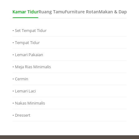
Kamar Tidur
Ruang Tamu
Furniture Rotan
Makan & Dapur
Ana
• Set Tempat Tidur
• Tempat Tidur
• Lemari Pakaian
• Meja Rias Minimalis
• Cermin
• Lemari Laci
• Nakas Minimalis
• Dressert