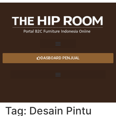
DASBOARD PENJUAL
Tag:
Desain Pintu