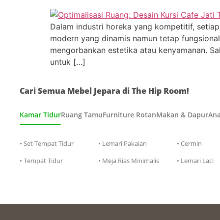
Dalam industri horeka yang kompetitif, setia
modern yang dinamis namun tetap fungsiona
mengorbankan estetika atau kenyamanan. Sala
untuk […]
Cari Semua Mebel Jepara di The Hip Room!
Kamar Tidur
Ruang Tamu
Furniture Rotan
Makan & Dapur
Ana
• Set Tempat Tidur
• Lemari Pakaian
• Cermin
• Tempat Tidur
• Meja Rias Minimalis
• Lemari Laci