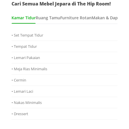
Cari Semua Mebel Jepara di The Hip Room!
Kamar Tidur
Ruang Tamu
Furniture Rotan
Makan & Dapur
Ana
• Set Tempat Tidur
• Tempat Tidur
• Lemari Pakaian
• Meja Rias Minimalis
• Cermin
• Lemari Laci
• Nakas Minimalis
• Dressert