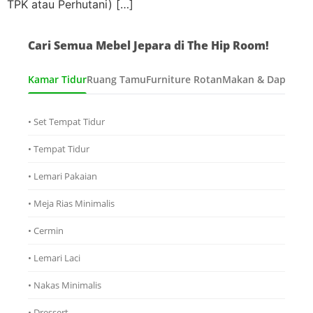
TPK atau Perhutani) […]
Cari Semua Mebel Jepara di The Hip Room!
Kamar Tidur
Ruang Tamu
Furniture Rotan
Makan & Dapur
Ana
• Set Tempat Tidur
• Tempat Tidur
• Lemari Pakaian
• Meja Rias Minimalis
• Cermin
• Lemari Laci
• Nakas Minimalis
• Dressert