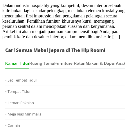
Dalam industri hospitality yang kompetitif, desain interior sebuah
kafe bukan lagi sekadar pelengkap, melainkan elemen krusial yang
menentukan first impression dan pengalaman pelanggan secara
keseluruhan. Pemilihan furnitur, khususnya kursi, memegang
peranan sentral dalam menciptakan suasana dan kenyamanan.
Artikel ini akan menjadi panduan komprehensif bagi Anda, para
pemilik kafe dan desainer interior, dalam memilih kursi cafe […]
Cari Semua Mebel Jepara di The Hip Room!
Kamar Tidur
Ruang Tamu
Furniture Rotan
Makan & Dapur
Anak &
• Set Tempat Tidur
• Tempat Tidur
• Lemari Pakaian
• Meja Rias Minimalis
• Cermin