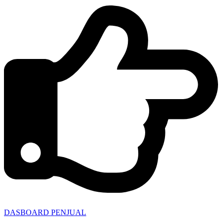
DASBOARD PENJUAL