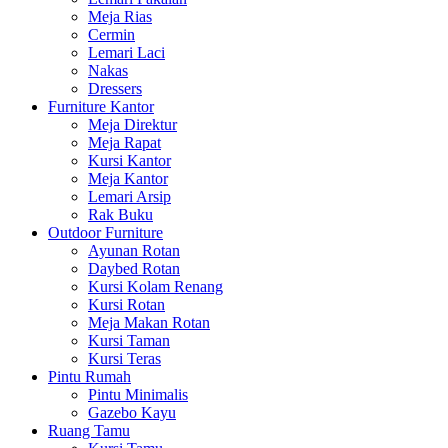
Meja Rias
Cermin
Lemari Laci
Nakas
Dressers
Furniture Kantor
Meja Direktur
Meja Rapat
Kursi Kantor
Meja Kantor
Lemari Arsip
Rak Buku
Outdoor Furniture
Ayunan Rotan
Daybed Rotan
Kursi Kolam Renang
Kursi Rotan
Meja Makan Rotan
Kursi Taman
Kursi Teras
Pintu Rumah
Pintu Minimalis
Gazebo Kayu
Ruang Tamu