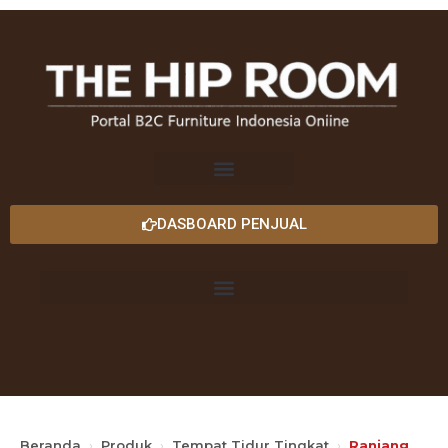
DASBOARD PENJUAL
Beranda
›
Produk
›
Tempat Tidur Tingkat
›
Ranjang