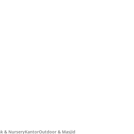
k & Nursery
Kantor
Outdoor & Masjid