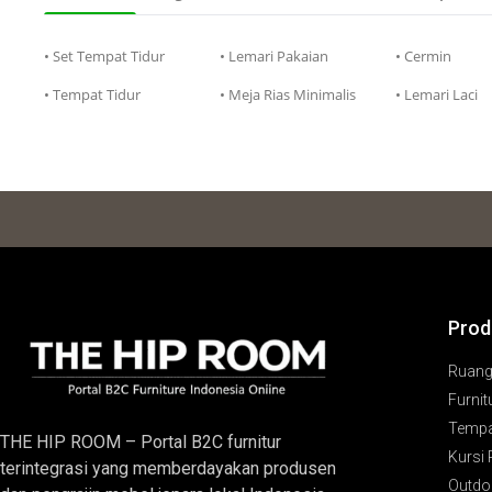
• Set Tempat Tidur
• Lemari Pakaian
• Cermin
• Tempat Tidur
• Meja Rias Minimalis
• Lemari Laci
Prod
Ruan
Furnit
Tempa
THE HIP ROOM – Portal B2C furnitur
Kursi
terintegrasi yang memberdayakan produsen
Outdoo