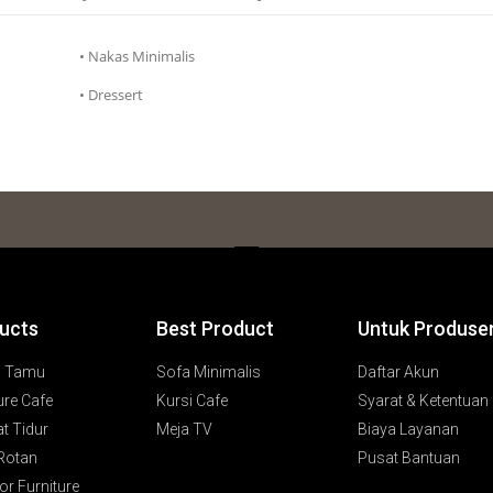
• Nakas Minimalis
• Dressert
ucts
Best Product
Untuk Produse
g Tamu
Sofa Minimalis
Daftar Akun
ure Cafe
Kursi Cafe
Syarat & Ketentuan
t Tidur
Meja TV
Biaya Layanan
 Rotan
Pusat Bantuan
r Furniture