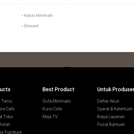
• Nakas Minimalis
• Dressert
ucts
Best Product
Untuk Produse
g Tamu
Sofa Minimalis
Daftar Akun
ure Cafe
Kursi Cafe
Syarat & Ketentuan
t Tidur
Meja TV
Biaya Layanan
 Rotan
Pusat Bantuan
r Furniture