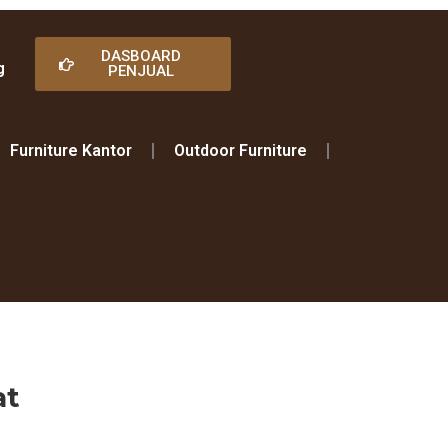
DASBOARD
g
PENJUAL
Furniture Kantor
Outdoor Furniture
at