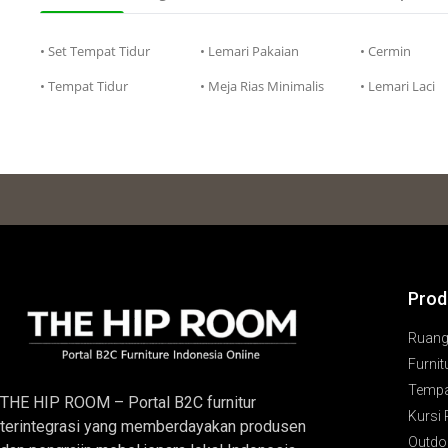
• Set Tempat Tidur
• Lemari Pakaian
• Cermin
• Tempat Tidur
• Meja Rias Minimalis
• Lemari Laci
Prod
Ruan
Furnit
Tempa
THE HIP ROOM – Portal B2C furnitur
Kursi
terintegrasi yang memberdayakan produsen
Outdoo