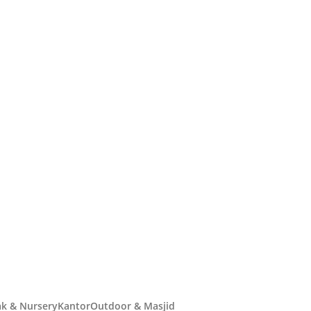
k & Nursery
Kantor
Outdoor & Masjid