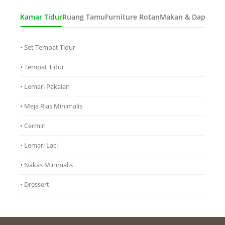
Kamar Tidur
Ruang Tamu
Furniture Rotan
Makan & Dapur
Ana
• Set Tempat Tidur
• Tempat Tidur
• Lemari Pakaian
• Meja Rias Minimalis
• Cermin
• Lemari Laci
• Nakas Minimalis
• Dressert