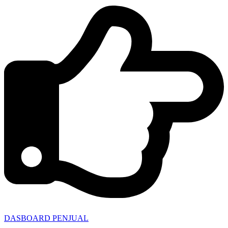
DASBOARD PENJUAL