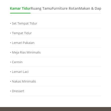
Kamar Tidur
Ruang Tamu
Furniture Rotan
Makan & Dapur
Ana
• Set Tempat Tidur
• Tempat Tidur
• Lemari Pakaian
• Meja Rias Minimalis
• Cermin
• Lemari Laci
• Nakas Minimalis
• Dressert